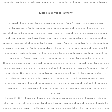
doméstica continua, a civilização próspera de Kantru foi destruída e esquecida na história.
Elpis e a Jewel of Harmony
Depois de formar uma aliança com o reino mágico "Arka", os povos da investigação
continuavam em Kantru sobre a essência das formas e de qualquer formas de vida
mescladas combinando as forças de várias espécies, usando as energias mágicas de Arka
e de sua própria tecnologia. Sim embarcou, em meio essencial usando em arrego das
formas de vida mescladas, Jewel of Harmony, está é "incapaz de utilizar" em estado natural,
a sim que os povos de Kantru não podiam colocar em evidencia a energia da joia completa,
dando por resultado formas destas vidas mescladas estranhas que miraban com polcas
capacidades. Assim, os povos de Kantru procede-o a investigação sobre a Jewel of
Harmony assim como as formas de vida mescladas, e depois de anos de investigação, eles
descobriram uma maneira de combinar a Jewel of Harmony em uma joia "capaz de utilizar"
seu estado. Uma vez capaz de utilizar as energias das Jewel of Harmony, o Dr. Jade, o
investigador superior da biotecnologia de Kantru e um expert em criar formas de vida,
decidiram criar uma forma de vida mais ideal e mais perfeita usando a Jewel of Harmony
como meio, e seu primeiro teste era criar uma forma de vida que tivesse o cérebro mais
perfeito.
Código ST-X813 Elpis, aka Elpis, demonstrou as capacidades intelectuais que estavam
além das expectativas dos investigadores. Criado como uma deusa de modelo, Elpis tinha
características feminina, e o Dr. Jade penso nela como sua filha. Elpis aprendeu muito com