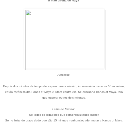
A mão direita de Maya
Processo
Depois dos minutos de tempo de espera para a missão, é necessário matar os 50 monstros,
então recém saldra Hands of Maya e lutara contra ela. Se eliminar a Hands of Maya, terá
que esperar outros dois minutos.
Falha de Missão:
Se todos os jogadores que estiverem lutando morrer.
Se no limite de prazo dado que são 15 minutos nenhum jogador matar a Hands of Maya.