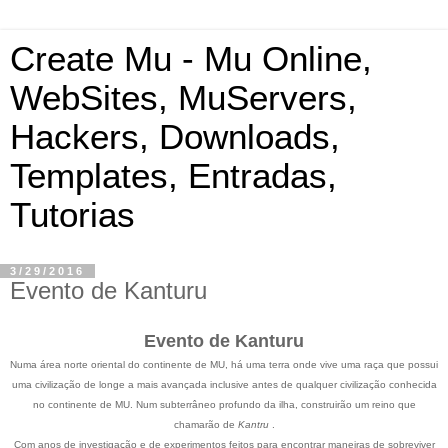
Create Mu - Mu Online,
WebSites, MuServers,
Hackers, Downloads,
Templates, Entradas,
Tutorias
3/29/2016
Evento de Kanturu
Evento de Kanturu
Numa área norte oriental do continente de MU, há uma terra onde vive uma raça que possui
uma civilização de longe a mais avançada inclusive antes de qualquer civilização conhecida
no continente de MU. Num subterrâneo profundo da ilha, construirão um reino que
chamarão de
Kantru
.
Com anos de investigação e de experimentos feitos para encontrar maneiras de sobreviver