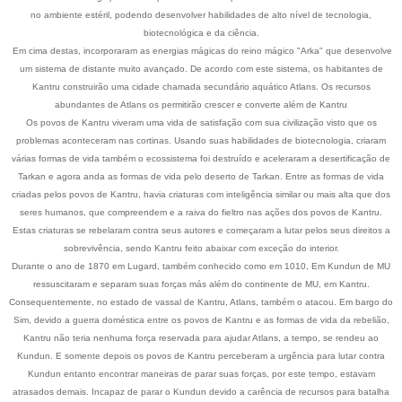
no ambiente estéril, podendo desenvolver habilidades de alto nível de tecnologia,
biotecnológica e da ciência.
Em cima destas, incorporaram as energias mágicas do reino mágico "Arka" que desenvolve
um sistema de distante muito avançado. De acordo com este sistema, os habitantes de
Kantru construirão uma cidade chamada secundário aquático Atlans. Os recursos
abundantes de Atlans os permitirão crescer e converte além de Kantru
Os povos de Kantru viveram uma vida de satisfação com sua civilização visto que os
problemas aconteceram nas cortinas. Usando suas habilidades de biotecnologia, criaram
várias formas de vida também o ecossistema foi destruído e aceleraram a desertificação de
Tarkan e agora anda as formas de vida pelo deserto de Tarkan. Entre as formas de vida
criadas pelos povos de Kantru, havia criaturas com inteligência similar ou mais alta que dos
seres humanos, que compreendem e a raiva do fieltro nas ações dos povos de Kantru.
Estas criaturas se rebelaram contra seus autores e começaram a lutar pelos seus direitos a
sobrevivência, sendo Kantru feito abaixar com exceção do interior.
Durante o ano de 1870 em Lugard, também conhecido como em 1010, Em Kundun de MU
ressuscitaram e separam suas forças más além do continente de MU, em Kantru.
Consequentemente, no estado de vassal de Kantru, Atlans, também o atacou. Em bargo do
Sim, devido a guerra doméstica entre os povos de Kantru e as formas de vida da rebelião,
Kantru não teria nenhuma força reservada para ajudar Atlans, a tempo, se rendeu ao
Kundun. E somente depois os povos de Kantru perceberam a urgência para lutar contra
Kundun entanto encontrar maneiras de parar suas forças, por este tempo, estavam
atrasados demais. Incapaz de parar o Kundun devido a carência de recursos para batalha