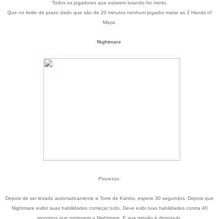
Todos os jogadores que estarem lutando for morto.
Que no limite de prazo dado que são de 20 minutos nenhum jogador matar as 2 Hands of
Maya.
Nightmare
Processo:
Depois de ser levado automaticamente a Torre de Kantru, espere 30 segundos. Depois que
Nightmare exibir suas habilidades começar tudo. Deve exibi tuas habilidades contra 40
monstros que protegem a Nightmare. E sua missão é derrota-lo.