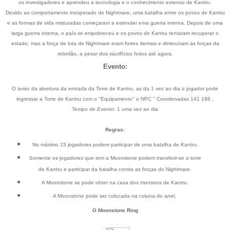
os investigadores e aprendeu a tecnologia e o conhecimento extenso de Kantru.
Devido ao comportamento inesperado de Nightmare, uma batalha entre os povos de Kantru
e as formas de vida misturadas começaram a estender ema guerra interna. Depois de uma
larga guerra interna, o país se empobreceu e os povos de Kantru tentaram recuperar o
estado, mas a força de luta de Nightmare eram fortes demais e diminuíram as forças da
rebelião, a pesar dos sacrifícios feitos até agora.
Evento:
O aviso da abertura da entrada da Torre de Kantru, as da 1 vez ao dia o jogador pode
ingressar a Torre de Kantru com o "Equipamento" o NPC " Coordenadas 141 186 .
Tempo de Evento:
1 uma vez ao dia
Regras:
No máximo 15 jogadores podem participar de uma batalha de Kantru.
Somente os jogadores que tem a Moonstone podem transferir-se a torre
de Kantru e participar da batalha contra as forças do Nightmare.
A Moonstone se pode obter na casa dos monstros de Kantru.
A Moonstone pode ser colocada na coluna do anel.
O Moonstone Ring