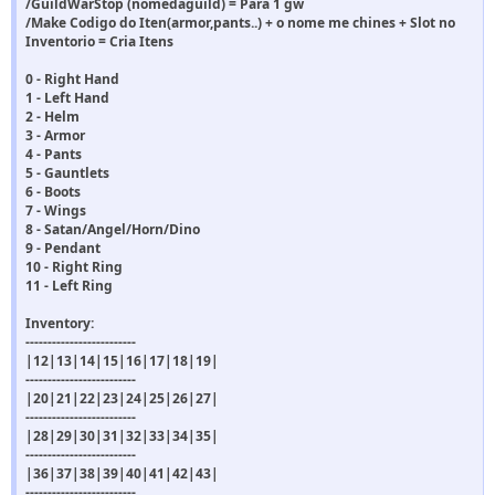
/GuildWarStop (nomedaguild) = Para 1 gw
/Make Codigo do Iten(armor,pants..) + o nome me chines + Slot no
Inventorio = Cria Itens
0 - Right Hand
1 - Left Hand
2 - Helm
3 - Armor
4 - Pants
5 - Gauntlets
6 - Boots
7 - Wings
8 - Satan/Angel/Horn/Dino
9 - Pendant
10 - Right Ring
11 - Left Ring
Inventory:
-------------------------
|12|13|14|15|16|17|18|19|
-------------------------
|20|21|22|23|24|25|26|27|
-------------------------
|28|29|30|31|32|33|34|35|
-------------------------
|36|37|38|39|40|41|42|43|
-------------------------