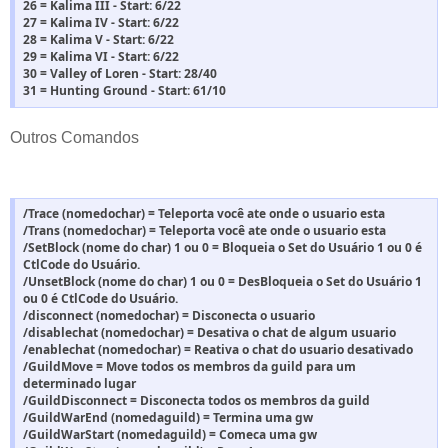
26 = Kalima III - Start: 6/22
27 = Kalima IV - Start: 6/22
28 = Kalima V - Start: 6/22
29 = Kalima VI - Start: 6/22
30 = Valley of Loren - Start: 28/40
31 = Hunting Ground - Start: 61/10
Outros Comandos
/Trace (nomedochar) = Teleporta você ate onde o usuario esta
/Trans (nomedochar) = Teleporta você ate onde o usuario esta
/SetBlock (nome do char) 1 ou 0 = Bloqueia o Set do Usuário 1 ou 0 é
CtlCode do Usuário.
/UnsetBlock (nome do char) 1 ou 0 = DesBloqueia o Set do Usuário 1
ou 0 é CtlCode do Usuário.
/disconnect (nomedochar) = Disconecta o usuario
/disablechat (nomedochar) = Desativa o chat de algum usuario
/enablechat (nomedochar) = Reativa o chat do usuario desativado
/GuildMove = Move todos os membros da guild para um
determinado lugar
/GuildDisconnect = Disconecta todos os membros da guild
/GuildWarEnd (nomedaguild) = Termina uma gw
/GuildWarStart (nomedaguild) = Comeca uma gw