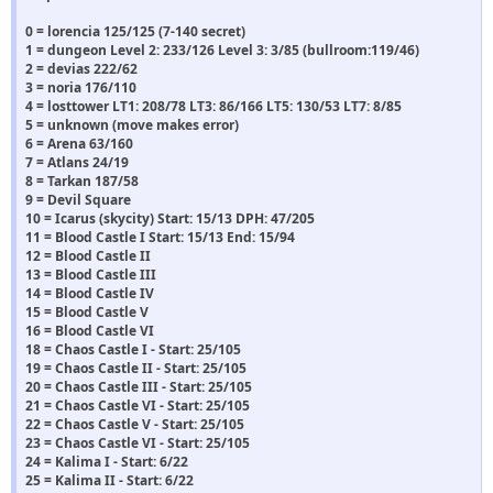
0 = lorencia 125/125 (7-140 secret)
1 = dungeon Level 2: 233/126 Level 3: 3/85 (bullroom:119/46)
2 = devias 222/62
3 = noria 176/110
4 = losttower LT1: 208/78 LT3: 86/166 LT5: 130/53 LT7: 8/85
5 = unknown (move makes error)
6 = Arena 63/160
7 = Atlans 24/19
8 = Tarkan 187/58
9 = Devil Square
10 = Icarus (skycity) Start: 15/13 DPH: 47/205
11 = Blood Castle I Start: 15/13 End: 15/94
12 = Blood Castle II
13 = Blood Castle III
14 = Blood Castle IV
15 = Blood Castle V
16 = Blood Castle VI
18 = Chaos Castle I - Start: 25/105
19 = Chaos Castle II - Start: 25/105
20 = Chaos Castle III - Start: 25/105
21 = Chaos Castle VI - Start: 25/105
22 = Chaos Castle V - Start: 25/105
23 = Chaos Castle VI - Start: 25/105
24 = Kalima I - Start: 6/22
25 = Kalima II - Start: 6/22