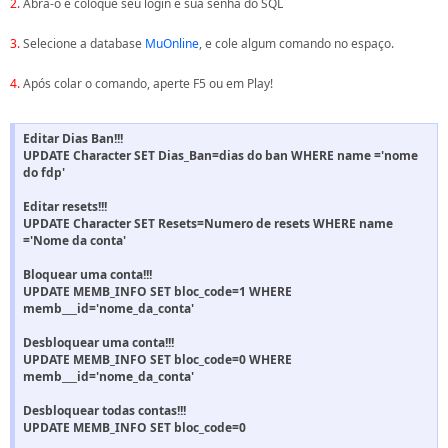
2.
Abra-o e coloque seu login e sua senha do SQL
3.
Selecione a database
MuOnline
, e cole algum comando no espaço.
4.
Após colar o comando, aperte F5 ou em Play!
Editar Dias Ban!!!
UPDATE Character SET Dias_Ban=dias do ban WHERE name ='nome
do fdp'
Editar resets!!!
UPDATE Character SET Resets=Numero de resets WHERE name
='Nome da conta'
Bloquear uma conta!!!
UPDATE MEMB_INFO SET bloc_code=1 WHERE
memb___id='nome_da_conta'
Desbloquear uma conta!!!
UPDATE MEMB_INFO SET bloc_code=0 WHERE
memb___id='nome_da_conta'
Desbloquear todas contas!!!
UPDATE MEMB_INFO SET bloc_code=0