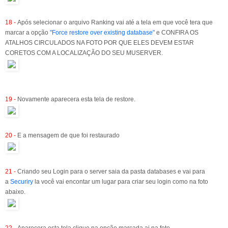
18 -
Após selecionar o arquivo Ranking vai até a tela em que você tera que
marcar a opção
"Force restore over existing database"
e CONFIRA OS
ATALHOS CIRCULADOS NA FOTO POR QUE ELES DEVEM ESTAR
CORETOS COM A LOCALIZAÇÃO DO SEU MUSERVER.
19 -
Novamente aparecera esta tela de restore.
20 -
E a mensagem de que foi restaurado
21 -
Criando seu Login para o server saia da pasta databases e vai para
a
Securiry
la você vai encontar um lugar para criar seu login como na foto
abaixo.
22 -
Aparecera esta tela clique na opção marcada ai na foto