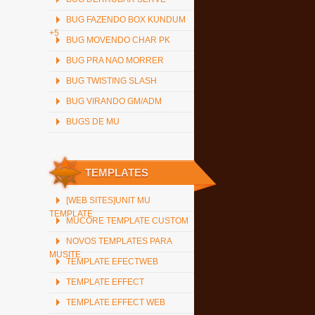
BUG FAZENDO BOX KUNDUM
+5
BUG MOVENDO CHAR PK
BUG PRA NAO MORRER
BUG TWISTING SLASH
BUG VIRANDO GM/ADM
BUGS DE MU
TEMPLATES
[WEB SITES]UNIT MU
TEMPLATE
MUCORE TEMPLATE CUSTOM
NOVOS TEMPLATES PARA
MUSITE
TEMPLATE EFECTWEB
TEMPLATE EFFECT
TEMPLATE EFFECT WEB