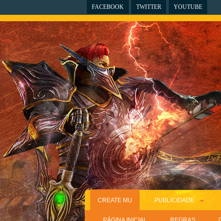
FACEBOOK
TWITTER
YOUTUBE
CREATE MU
PUBLICIDADE
PÁGINA INICIAL
REGRAS