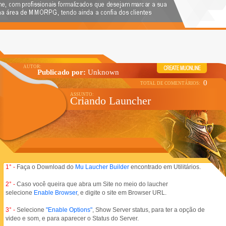
Publicado por:
Unknown
0
Criando Launcher
1° -
Faça o Download do
Mu Laucher Builder
encontrado em Utilitários.
2° -
Caso você queira que abra um Site no meio do laucher
selecione
Enable Browser
, e digite o site em Browser URL.
3° -
Selecione
"Enable Options"
, Show Server status, para ter a opção de
video e som, e para aparecer o Status do Server.