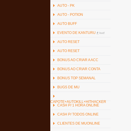
AUTO - PK
AUTO - POTION
AUTO BUFF
EVENTO DE KANTURU
hot!
AUTO RESET
AUTO RESET
BONUS AO CRIAR A ACC
BONUS AO CRIAR CONTA
BONUS TOP SEMANAL
BUGS DE MU
CAPOTE+AUTOKILL+HITHACKER
CASH P/ 1 HORA ONLINE
CASH P/ TODOS ONLINE
CLIENTES DE MUONLINE