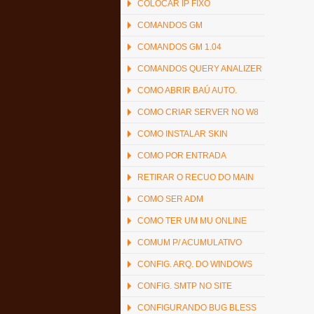
COLOCAR IP FIXO
COMANDOS GM
COMANDOS GM 1.04
COMANDOS QUERY ANALIZER
COMO ABRIR BAÚ AUTO.
COMO CRIAR SERVER NO W8
COMO INSTALAR SKIN
COMO POR ENTRADA
RETIRAR O RECUO DO MAIN
COMO SER ADM
COMO TER UM MU ONLINE
COMUM P/ ACUMULATIVO
CONFIG. ARQ. DO WINDOWS
CONFIG. SMTP NO SITE
CONFIGURANDO BUG BLESS