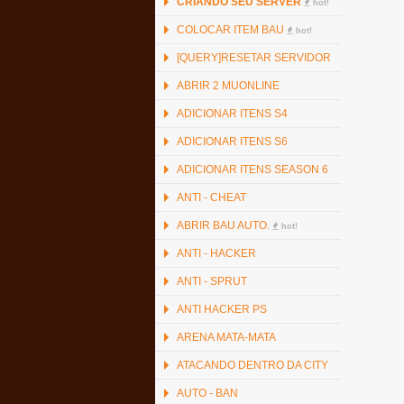
CRIANDO SEU SERVER
hot!
COLOCAR ITEM BAU
hot!
[QUERY]RESETAR SERVIDOR
ABRIR 2 MUONLINE
ADICIONAR ITENS S4
ADICIONAR ITENS S6
ADICIONAR ITENS SEASON 6
ANTI - CHEAT
ABRIR BAU AUTO.
hot!
ANTI - HACKER
ANTI - SPRUT
ANTI HACKER PS
ARENA MATA-MATA
ATACANDO DENTRO DA CITY
AUTO - BAN