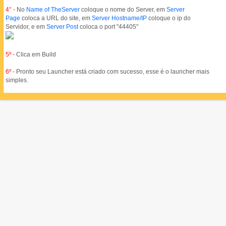
4° -
No
Name of TheServer
coloque o nome do Server, em
Server
Page
coloca a URL do site, em
Server Hostname/IP
coloque o ip do
Servidor, e em
Server Post
coloca o port "44405"
5º -
Clica em Build
6º -
Pronto seu Launcher está criado com sucesso, esse é o launcher mais
simples.