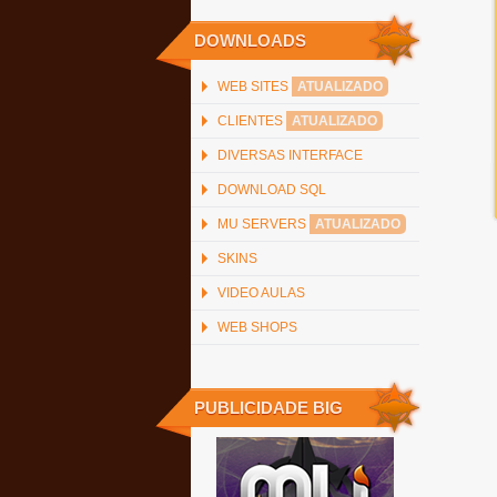
DOWNLOADS
WEB SITES
ATUALIZADO
CLIENTES
ATUALIZADO
DIVERSAS INTERFACE
DOWNLOAD SQL
MU SERVERS
ATUALIZADO
SKINS
VIDEO AULAS
WEB SHOPS
PUBLICIDADE BIG