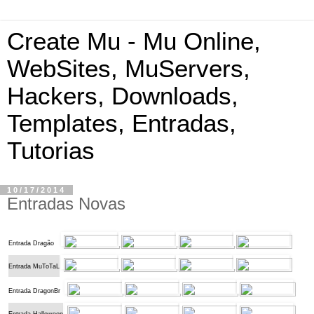
Create Mu - Mu Online,
WebSites, MuServers,
Hackers, Downloads,
Templates, Entradas,
Tutorias
10/17/2014
Entradas Novas
Entrada Dragão
Entrada MuToTaL
Entrada DragonBr
Entrada Halloween