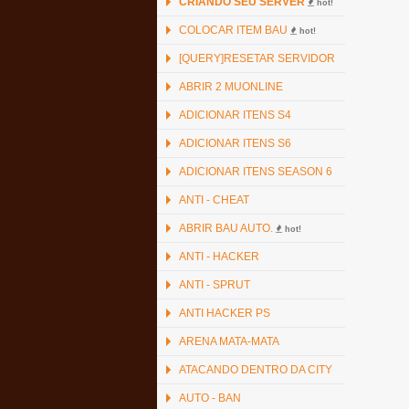
CRIANDO SEU SERVER
hot!
COLOCAR ITEM BAU
hot!
[QUERY]RESETAR SERVIDOR
ABRIR 2 MUONLINE
ADICIONAR ITENS S4
ADICIONAR ITENS S6
ADICIONAR ITENS SEASON 6
ANTI - CHEAT
ABRIR BAU AUTO.
hot!
ANTI - HACKER
ANTI - SPRUT
ANTI HACKER PS
ARENA MATA-MATA
ATACANDO DENTRO DA CITY
AUTO - BAN