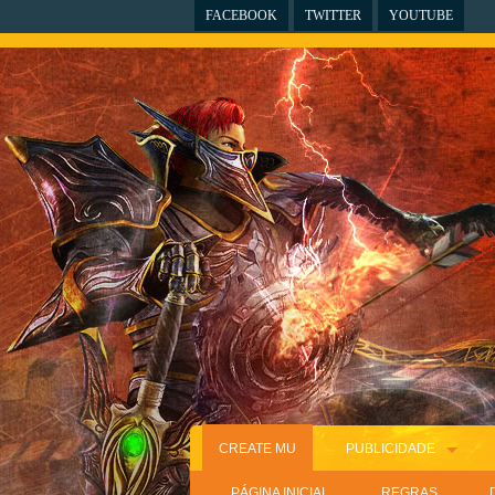
FACEBOOK
TWITTER
YOUTUBE
CREATE MU
PUBLICIDADE
PÁGINA INICIAL
REGRAS