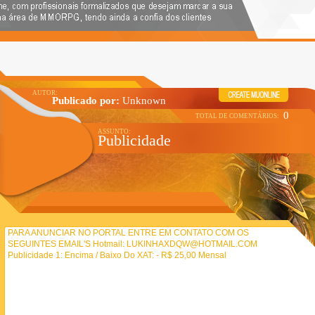
Publicado por:
Unknown
0
Publicidade
PARA ANUNCIAR NO PORTAL ENTRE EM CONTATO COM OS
SEGUINTES EMAIL'S Hotmail: LUKINHAXDQW@HOTMAIL.COM
Publicidade 1: Encima / Baixo Do XAT: - R$ 25,00 Mensal