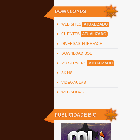
DOWNLOADS
WEB SITES
ATUALIZADO
CLIENTES
ATUALIZADO
DIVERSAS INTERFACE
DOWNLOAD SQL
MU SERVERS
ATUALIZADO
SKINS
VIDEO AULAS
WEB SHOPS
PUBLICIDADE BIG