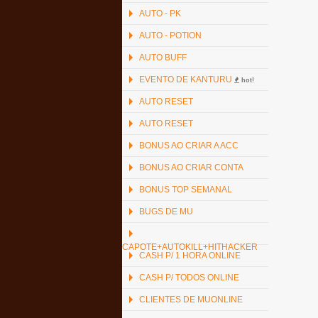
AUTO - PK
AUTO - POTION
AUTO BUFF
EVENTO DE KANTURU
hot!
AUTO RESET
AUTO RESET
BONUS AO CRIAR A ACC
BONUS AO CRIAR CONTA
BONUS TOP SEMANAL
BUGS DE MU
CAPOTE+AUTOKILL+HITHACKER
CASH P/ 1 HORA ONLINE
CASH P/ TODOS ONLINE
CLIENTES DE MUONLINE