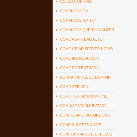
COLOCAR IP FIXO
COMANDOS GM
COMANDOS GM 1.04
COMANDOS QUERY ANALIZER
COMO ABRIR BAÚ AUTO.
COMO CRIAR SERVER NO W8
COMO INSTALAR SKIN
COMO POR ENTRADA
RETIRAR O RECUO DO MAIN
COMO SER ADM
COMO TER UM MU ONLINE
COMUM P/ ACUMULATIVO
CONFIG. ARQ. DO WINDOWS
CONFIG. SMTP NO SITE
CONFIGURANDO BUG BLESS