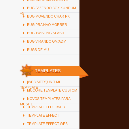
BUG FAZENDO BOX KUNDUM
+5
BUG MOVENDO CHAR PK
BUG PRA NAO MORRER
BUG TWISTING SLASH
BUG VIRANDO GM/ADM
BUGS DE MU
TEMPLATES
[WEB SITES]UNIT MU
TEMPLATE
MUCORE TEMPLATE CUSTOM
NOVOS TEMPLATES PARA
MUSITE
TEMPLATE EFECTWEB
TEMPLATE EFFECT
TEMPLATE EFFECT WEB