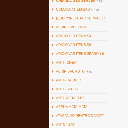
CRIANDO SEU SERVER
hot!
COLOCAR ITEM BAU
hot!
[QUERY]RESETAR SERVIDOR
ABRIR 2 MUONLINE
ADICIONAR ITENS S4
ADICIONAR ITENS S6
ADICIONAR ITENS SEASON 6
ANTI - CHEAT
ABRIR BAU AUTO.
hot!
ANTI - HACKER
ANTI - SPRUT
ANTI HACKER PS
ARENA MATA-MATA
ATACANDO DENTRO DA CITY
AUTO - BAN