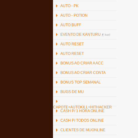
AUTO - PK
AUTO - POTION
AUTO BUFF
EVENTO DE KANTURU
hot!
AUTO RESET
AUTO RESET
BONUS AO CRIAR A ACC
BONUS AO CRIAR CONTA
BONUS TOP SEMANAL
BUGS DE MU
CAPOTE+AUTOKILL+HITHACKER
CASH P/ 1 HORA ONLINE
CASH P/ TODOS ONLINE
CLIENTES DE MUONLINE