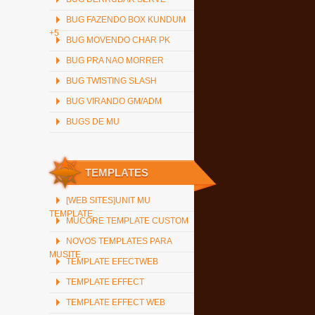
BUG FAZENDO BOX KUNDUM
+5
BUG MOVENDO CHAR PK
BUG PRA NAO MORRER
BUG TWISTING SLASH
BUG VIRANDO GM/ADM
BUGS DE MU
TEMPLATES
[WEB SITES]UNIT MU
TEMPLATE
MUCORE TEMPLATE CUSTOM
NOVOS TEMPLATES PARA
MUSITE
TEMPLATE EFECTWEB
TEMPLATE EFFECT
TEMPLATE EFFECT WEB