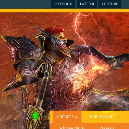
FACEBOOK
TWITTER
YOUTUBE
CREATE MU
PUBLICIDADE
PÁGINA INICIAL
REGRAS