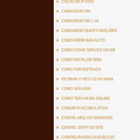
COLOCAR IP FIXO
COMANDOS GM
COMANDOS GM 1.04
COMANDOS QUERY ANALIZER
COMO ABRIR BAÚ AUTO.
COMO CRIAR SERVER NO W8
COMO INSTALAR SKIN
COMO POR ENTRADA
RETIRAR O RECUO DO MAIN
COMO SER ADM
COMO TER UM MU ONLINE
COMUM P/ ACUMULATIVO
CONFIG. ARQ. DO WINDOWS
CONFIG. SMTP NO SITE
CONFIGURANDO BUG BLESS