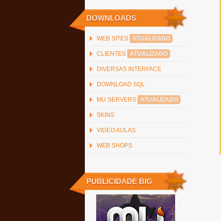
DOWNLOADS
WEB SITES
ATUALIZADO
CLIENTES
ATUALIZADO
DIVERSAS INTERFACE
DOWNLOAD SQL
MU SERVERS
ATUALIZADO
SKINS
VIDEO AULAS
WEB SHOPS
PUBLICIDADE BIG